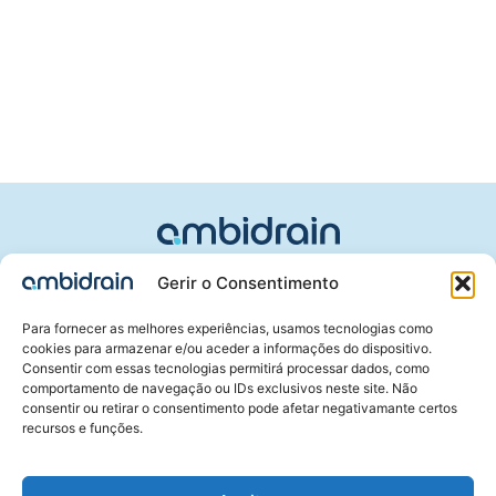
CONTACTOS
Gerir o Consentimento
R. das Fábricas 95, Paramos
Para fornecer as melhores experiências, usamos tecnologias como
cookies para armazenar e/ou aceder a informações do dispositivo.
(+351) 229 289 398
Consentir com essas tecnologias permitirá processar dados, como
comportamento de navegação ou IDs exclusivos neste site. Não
comercial@ambidrain.pt
consentir ou retirar o consentimento pode afetar negativamante certos
recursos e funções.
POLÍTICA LEGAL
Política de Privacidade