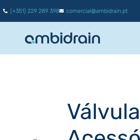
(+351) 229 289 398
comercial@ambidrain.pt
Válvula
Acessó